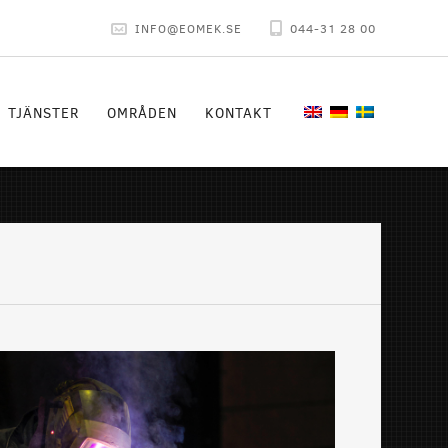
INFO@EOMEK.SE
044-31 28 00
TJÄNSTER
OMRÅDEN
KONTAKT